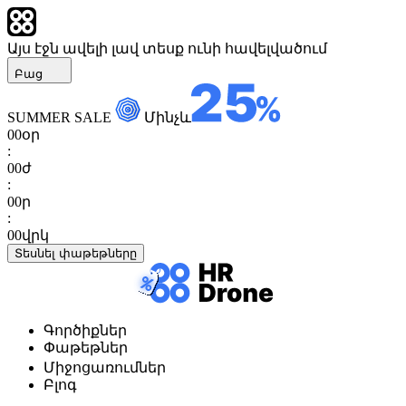
Այս էջն ավելի լավ տեսք ունի հավելվածում
Բաց
SUMMER SALE
Մինչև
00
օր
:
00
ժ
:
00
ր
:
00
վրկ
Տեսնել փաթեթները
Գործիքներ
Փաթեթներ
Միջոցառումներ
Բլոգ