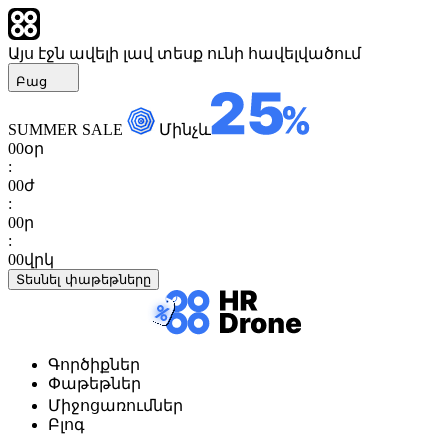
Այս էջն ավելի լավ տեսք ունի հավելվածում
Բաց
SUMMER SALE
Մինչև
00
օր
:
00
ժ
:
00
ր
:
00
վրկ
Տեսնել փաթեթները
Գործիքներ
Փաթեթներ
Միջոցառումներ
Բլոգ