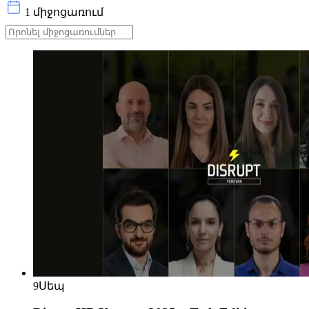
1 միջոցառում
9
Սեպ