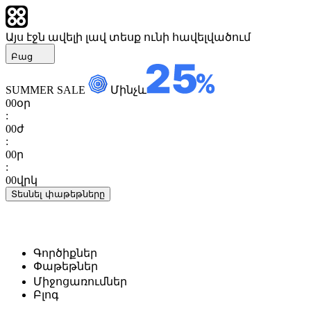
Այս էջն ավելի լավ տեսք ունի հավելվածում
Բաց
SUMMER SALE
Մինչև
00
օր
:
00
ժ
:
00
ր
:
00
վրկ
Տեսնել փաթեթները
Գործիքներ
Փաթեթներ
Միջոցառումներ
Բլոգ