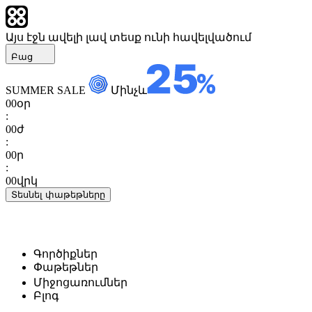
Այս էջն ավելի լավ տեսք ունի հավելվածում
Բաց
SUMMER SALE
Մինչև
00
օր
:
00
ժ
:
00
ր
:
00
վրկ
Տեսնել փաթեթները
Գործիքներ
Փաթեթներ
Միջոցառումներ
Բլոգ