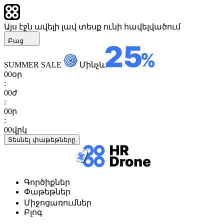
Այս էջն ավելի լավ տեսք ունի հավելվածում
Բաց
SUMMER SALE
Մինչև
00
օր
:
00
ժ
:
00
ր
:
00
վրկ
Տեսնել փաթեթները
Գործիքներ
Փաթեթներ
Միջոցառումներ
Բլոգ