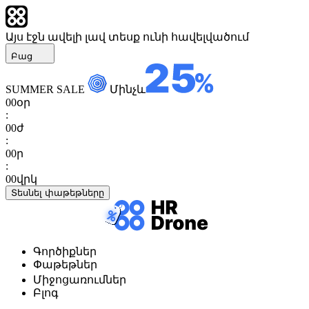
Այս էջն ավելի լավ տեսք ունի հավելվածում
Բաց
SUMMER SALE
Մինչև
00
օր
:
00
ժ
:
00
ր
:
00
վրկ
Տեսնել փաթեթները
Գործիքներ
Փաթեթներ
Միջոցառումներ
Բլոգ