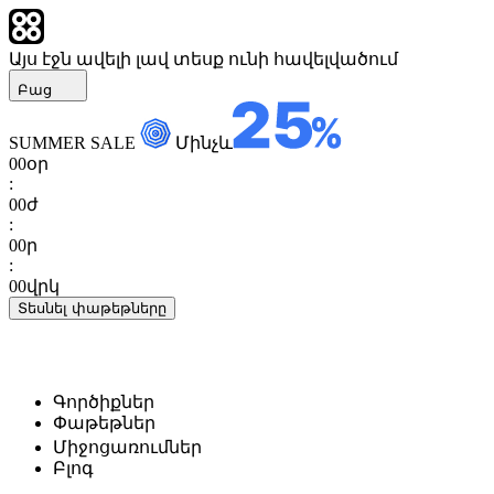
Այս էջն ավելի լավ տեսք ունի հավելվածում
Բաց
SUMMER SALE
Մինչև
00
օր
:
00
ժ
:
00
ր
:
00
վրկ
Տեսնել փաթեթները
Գործիքներ
Փաթեթներ
Միջոցառումներ
Բլոգ