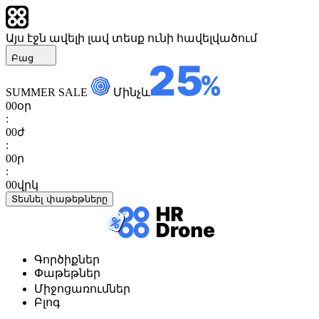
Այս էջն ավելի լավ տեսք ունի հավելվածում
Բաց
SUMMER SALE
Մինչև
00
օր
:
00
ժ
:
00
ր
:
00
վրկ
Տեսնել փաթեթները
Գործիքներ
Փաթեթներ
Միջոցառումներ
Բլոգ