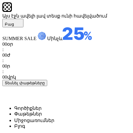
Այս էջն ավելի լավ տեսք ունի հավելվածում
Բաց
SUMMER SALE
Մինչև
00
օր
:
00
ժ
:
00
ր
:
00
վրկ
Տեսնել փաթեթները
Գործիքներ
Փաթեթներ
Միջոցառումներ
Բլոգ