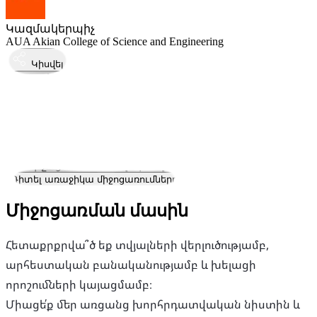
Կազմակերպիչ
AUA Akian College of Science and Engineering
Կիսվել
Կայացել է
31
Մար
Երեքշաբթի
31 մարտ 2026 · 22:00
Որտեղ
Օնլայն
Այս միջոցառումն ավարտվել է
Դիտել առաջիկա միջոցառումները
Միջոցառման մասին
Հետաքրքրվա՞ծ եք տվյալների վերլուծությամբ,
արհեստական ​​բանականությամբ և խելացի
որոշումների կայացմամբ։
Միացե՛ք մեր առցանց խորհրդատվական նիստին և