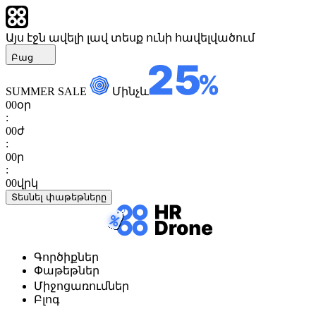
Այս էջն ավելի լավ տեսք ունի հավելվածում
Բաց
SUMMER SALE
Մինչև
00
օր
:
00
ժ
:
00
ր
:
00
վրկ
Տեսնել փաթեթները
Գործիքներ
Փաթեթներ
Միջոցառումներ
Բլոգ