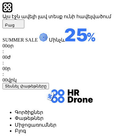
Այս էջն ավելի լավ տեսք ունի հավելվածում
Բաց
SUMMER SALE
Մինչև
00
օր
:
00
ժ
:
00
ր
:
00
վրկ
Տեսնել փաթեթները
Գործիքներ
Փաթեթներ
Միջոցառումներ
Բլոգ