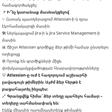
համագործակցել։
📌
Ի՞նչ կստանաք մասնակցելով
՝
✨ Հստակ պատկերացում Atlassian-ի և դրա
էկոհամակարգի մասին
🛠 Ներկայացում Jira-ի և Jira Service Management-ի
մասին
📊 Ճիշտ Atlassian գործիքը ձեր թիմի համար ընտրելու
ուղեցույց
⚙ Որոնք են գործիքների միջև
փոխկապակցվածության հնարավորությունները
💡
Atlassian-ը ուժ է հաղորդում աշխարհի
լավագույն թիմերին։ Այժմ ձեր հերթն է
բացահայտել ինչպես։
🔗
Գրանցվե՛ք հիմա՝ ձեր տեղը պահելու համար –
տեղերը սահմանափակ են։
Եկե՛ք միասին ուսումնասիրենք թիմային