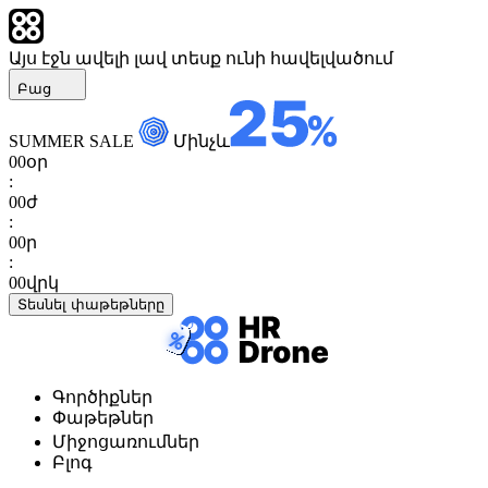
Այս էջն ավելի լավ տեսք ունի հավելվածում
Բաց
SUMMER SALE
Մինչև
00
օր
:
00
ժ
:
00
ր
:
00
վրկ
Տեսնել փաթեթները
Գործիքներ
Փաթեթներ
Միջոցառումներ
Բլոգ