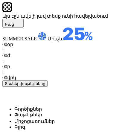
Այս էջն ավելի լավ տեսք ունի հավելվածում
Բաց
SUMMER SALE
Մինչև
00
օր
:
00
ժ
:
00
ր
:
00
վրկ
Տեսնել փաթեթները
Գործիքներ
Փաթեթներ
Միջոցառումներ
Բլոգ