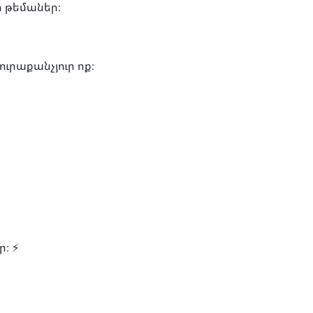
ի թեմաներ։
րաքանչյուր ոք։
։ ⚡️