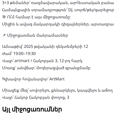
3+3 թեմաներ՝ ռազմավարական, արհեստական ​​​​բանա
Համայնքային տրամադրություն՝ DJ, սուրճ/թեյ/գարեջու
🎯 Ու՞մ համար է այս միջոցառումը։
Միջին և ավագ մակարդակի դիզայներներ, արտադրան
​📌 Միջոցառման մանրամասներ
​Ամսաթիվ՝ 2025 թվականի դեկտեմբերի 12
Ժամ՝ 19:00–19:30
Վայր՝ artmart / Հակոբյան 3, 12-րդ հարկ
Մուտք՝ անվճար՝ մոդերացված գրանցմամբ
​Գլխավոր հովանավոր՝ ArtMart
​Միացեք մեզ՝ սովորելու, քննարկելու, կապվելու և աճ
Վայր՝ Հակոբ Հակոբյան փողոց, 3
Այլ միջոցառումներ