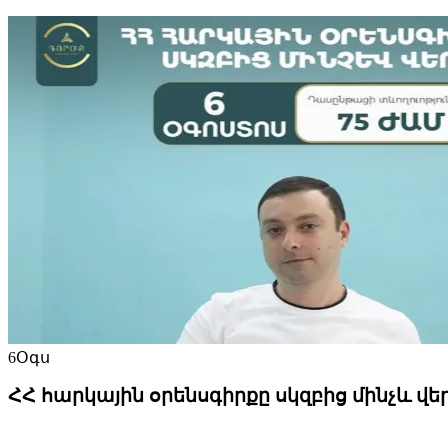
6
Օգս
ՀՀ հարկային օրենսգիրքը սկզբից մինչև վե