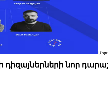
Միջ
քի դիզայներների նոր դար