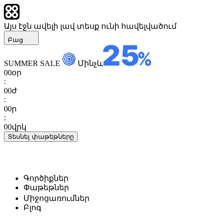
Այս էջն ավելի լավ տեսք ունի հավելվածում
Բաց
SUMMER SALE
Մինչև
00
օր
:
00
ժ
:
00
ր
:
00
վրկ
Տեսնել փաթեթները
Գործիքներ
Փաթեթներ
Միջոցառումներ
Բլոգ