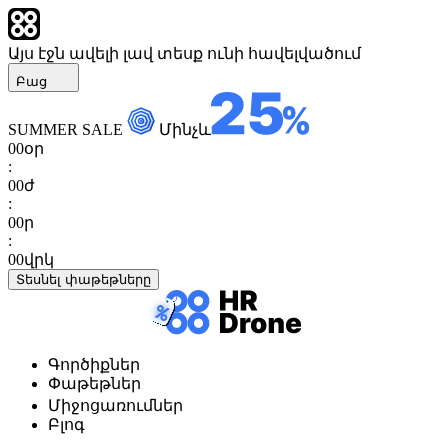
Այս էջն ավելի լավ տեսք ունի հավելվածում
Բաց
SUMMER SALE
Մինչև
00
օր
:
00
ժ
:
00
ր
:
00
վրկ
Տեսնել փաթեթները
Գործիքներ
Փաթեթներ
Միջոցառումներ
Բլոգ