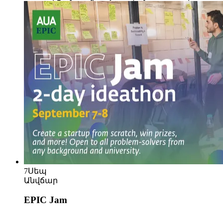
7
Սեպ
Անվճար
EPIC Jam