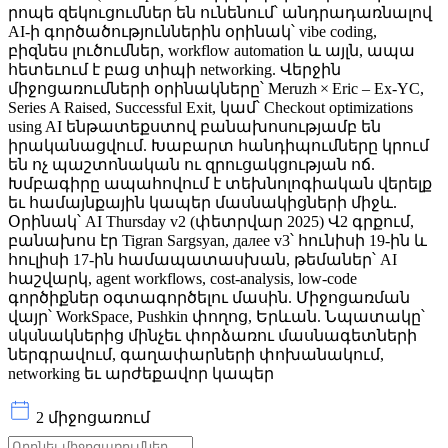
րոպե զեկուցումներ են ունենում՝ անդրադառնալով
AI‑ի գործածություններին օրինակ՝ vibe coding,
բիզնես լուծումներ, workflow automation և այլն, ապա
հետեւում է բաց տիպի networking. Վերջին
միջոցառումների օրինակները՝ Meruzh × Eric – Ex‑YC,
Series A Raised, Successful Exit, կամ՝ Checkout optimizations
using AI ենթատեքստով բանախոսությամբ են
իրականացվում. Խաբարտ հանդիպումները կրում
են ոչ պաշտոնական ու զրուցակցության ոճ.
Խմբագիրը ապահովում է տեխնոլոգիական վերելք
եւ համայնքային կապեր մասնակիցների միջև.
Օրինակ՝ AI Thursday v2 (փետրվար 2025) Վ2 գրքում,
բանախոս էր Tigran Sargsyan, далее v3՝ հունիսի 19‑ին և
հուլիսի 17‑ին համապատասխան, թեմաներ՝ AI
հաշվարկ, agent workflows, cost‑analysis, low‑code
գործիքներ օգտագործելու մասին. Միջոցառման
վայր՝ WorkSpace, Pushkin փողոց, Երևան. Նպատակը՝
սկսնակներից մինչեւ փորձառու մասնագետների
ներգրավում, գաղափարների փոխանակում,
networking եւ արժեքավոր կապեր
2 միջոցառում