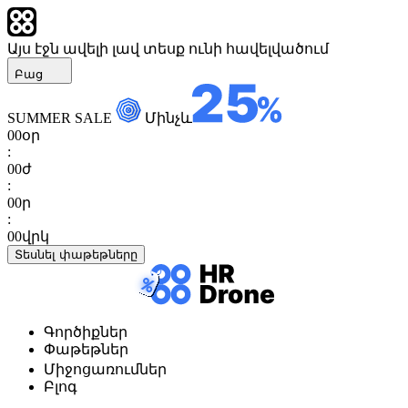
Այս էջն ավելի լավ տեսք ունի հավելվածում
Բաց
SUMMER SALE
Մինչև
00
օր
:
00
ժ
:
00
ր
:
00
վրկ
Տեսնել փաթեթները
Գործիքներ
Փաթեթներ
Միջոցառումներ
Բլոգ