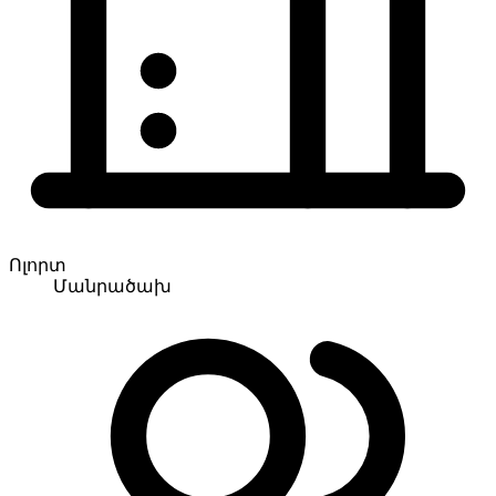
Ոլորտ
Մանրածախ