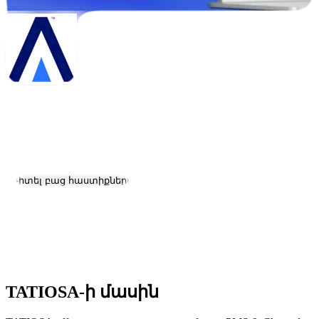
TATIOSA
Աշխատանք և կարիերա
Այցելել կայք
Դիտել բաց հաստիքները
Գտնվելու վայրը:
Yerevan
Չափ:
2-10
Հիմնադրման ամսաթիվ:
2019
TATIOSA-ի մասին