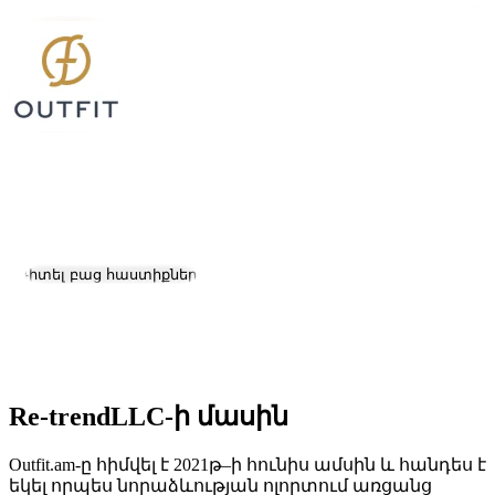
Re-trendLLC
Աշխատանք և կարիերա
Դիտել բաց հաստիքները
Գտնվելու վայրը:
Yerevan
Չափ:
11-50
Re-trendLLC-ի մասին
Outfit.am-ը հիմվել է 2021թ–ի հունիս ամսին և հանդես է
եկել որպես նորաձևության ոլորտում առցանց