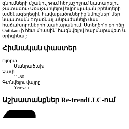
գնումների մշակույթում հեղաշրջում կատարելու
ջատագով։ Առաջարկելով եվրոպական բրենդերի
ամենագեղեցիկ հավաքածուներից նմուշներ՝ մեր
նպատակն է դառնալ անբաժանելի մաս
հաճախորդներիի պահարանում։ Ստեղծի՛ր քո ոճը
Outfit.am-ի հետ միասին՝ հագնվելով հարմարավետ և
օրիգինալ։
Հիմնական փաստեր
Ոլորտ
Մանրածախ
Չափ
11-50
Գտնվելու վայրը
Yerevan
Աշխատանքներ Re-trendLLC-ում