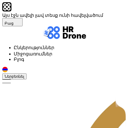
Այս էջն ավելի լավ տեսք ունի հավելվածում
Բաց
Ընկերություններ
Միջոցառումներ
Բլոգ
Ներբեռնել