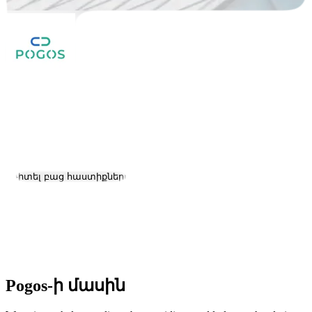
Pogos
Աշխատանք և կարիերա
Այցելել կայք
Դիտել բաց հաստիքները
Գտնվելու վայրը:
Yerevan
Չափ:
11-50
Հիմնադրման ամսաթիվ:
2022
Pogos-ի մասին