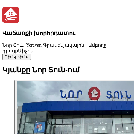
Վաճառքի խորհրդատու
Նոր Տուն
·
Yerevan
·
Գրասենյակային · Ամբողջ
դրույք
Միջին
Դիմել հիմա
Կյանքը Նոր Տուն-ում