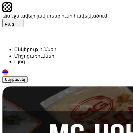
Այս էջն ավելի լավ տեսք ունի հավելվածում
Բաց
Ընկերություններ
Միջոցառումներ
Բլոգ
Ներբեռնել