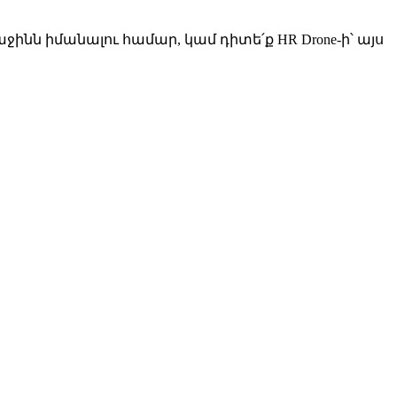
ինն իմանալու համար, կամ դիտե՛ք HR Drone-ի՝ այս