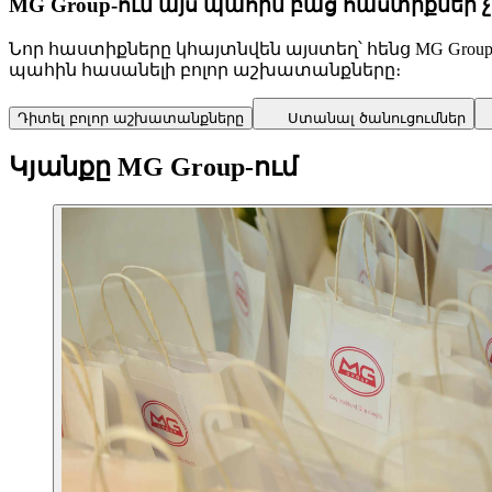
MG Group-ում այս պահին բաց հաստիքներ 
Նոր հաստիքները կհայտնվեն այստեղ՝ հենց MG Grou
պահին հասանելի բոլոր աշխատանքները։
Դիտել բոլոր աշխատանքները
Ստանալ ծանուցումներ
Կյանքը MG Group-ում