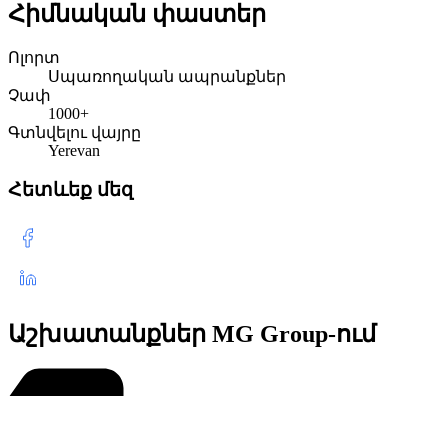
Հիմնական փաստեր
Ոլորտ
Սպառողական ապրանքներ
Չափ
1000+
Գտնվելու վայրը
Yerevan
Հետևեք մեզ
Աշխատանքներ MG Group-ում