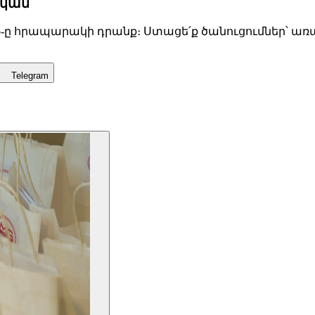
չկան
p-ը հրապարակի դրանք։ Ստացե՛ք ծանուցումներ՝ առաջ
Telegram