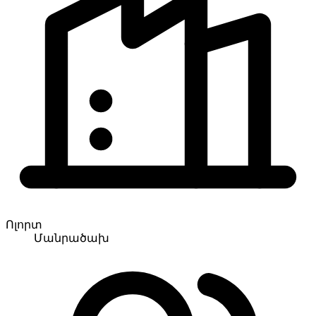
Ոլորտ
Մանրածախ