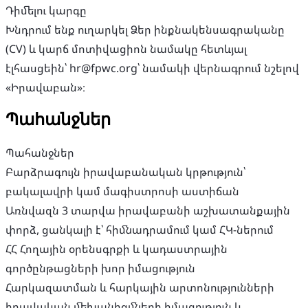
Դիմելու կարգը
Խնդրում ենք ուղարկել Ձեր ինքնակենսագրականը
(CV) և կարճ մոտիվացիոն նամակը հետևյալ
էլհասցեին՝
hr@fpwc.org
՝ նամակի վերնագրում նշելով
«Իրավաբան»։
Պահանջներ
Պահանջներ
Բարձրագույն իրավաբանական կրթություն՝
բակալավրի կամ մագիստրոսի աստիճան
Առնվազն 3 տարվա իրավաբանի աշխատանքային
փորձ, ցանկալի է՝ հիմնադրամում կամ ՀԿ-ներում
ՀՀ Հողային օրենսգրքի և կադաստրային
գործընթացների խոր իմացություն
Հարկազատման և հարկային արտոնությունների
իրավական մեխանիզմների իմացություն և