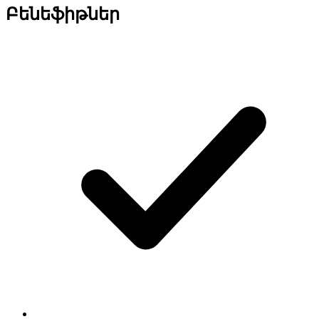
Բենեֆիթներ