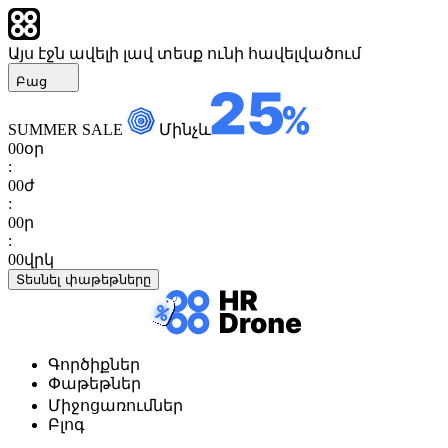
Այս էջն ավելի լավ տեսք ունի հավելվածում
Բաց
SUMMER SALE
Մինչև
00
օր
:
00
ժ
:
00
ր
:
00
վրկ
Տեսնել փաթեթները
Գործիքներ
Փաթեթներ
Միջոցառումներ
Բլոգ