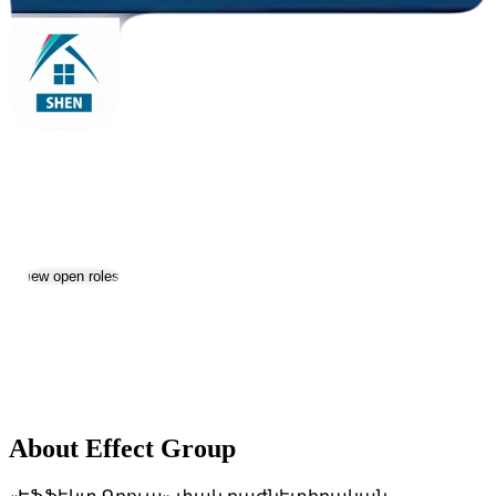
Effect Group
Jobs & Careers
Visit website
View open roles
1
Location:
Yerevan
Size:
501-1000
Date established:
2025
About Effect Group