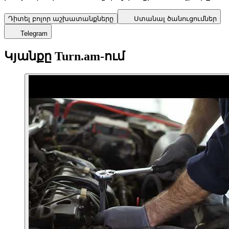
Դիտել բոլոր աշխատանքները
Ստանալ ծանուցումներ
Telegram
Կյանքը Turn.am-ում