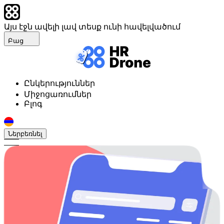
Այս էջն ավելի լավ տեսք ունի հավելվածում
Բաց
Ընկերություններ
Միջոցառումներ
Բլոգ
Ներբեռնել