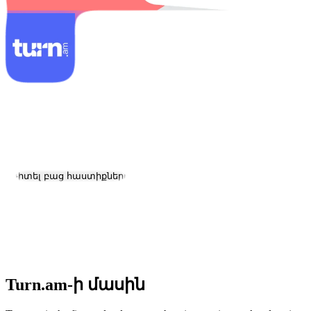
Turn.am
Աշխատանք և կարիերա
Այցելել կայք
Դիտել բաց հաստիքները
Գտնվելու վայրը:
Yerevan
Չափ:
2-10
Հիմնադրման ամսաթիվ:
2024
Turn.am-ի մասին