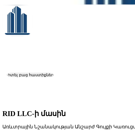
RID LLC
Աշխատանք և կարիերա
Դիտել բաց հաստիքները
Գտնվելու վայրը:
Yerevan
Չափ:
201-500
RID LLC-ի մասին
Առևտրային Նշանակության Անշարժ Գույքի Կառո