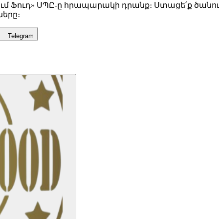
ում Ֆուդ» ՍՊԸ-ը հրապարակի դրանք։ Ստացե՛ք ծանու
ները։
Telegram