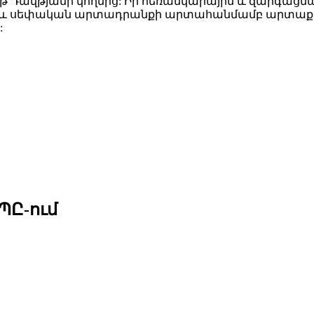
ավիթ Դավթյանի կողմից: Իր հեռանկարային և զարգաց
մ է և սեփական արտադրանքի արտահանմամբ արտաքի
:
ՊԸ-ում