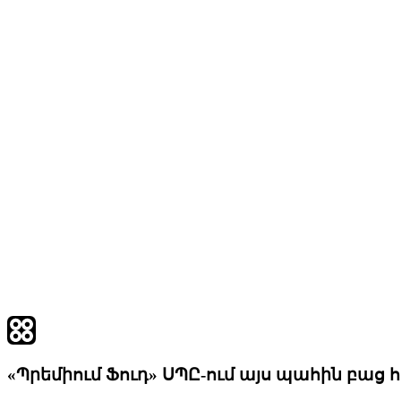
«Պրեմիում Ֆուդ» ՍՊԸ-ում այս պահին բաց