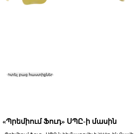
«Պրեմիում Ֆուդ» ՍՊԸ
Աշխատանք և կարիերա
Դիտել բաց հաստիքները
Գտնվելու վայրը:
Yerevan
Չափ:
51-200
Հիմնադրման ամսաթիվ:
2018
«Պրեմիում Ֆուդ» ՍՊԸ-ի մասին