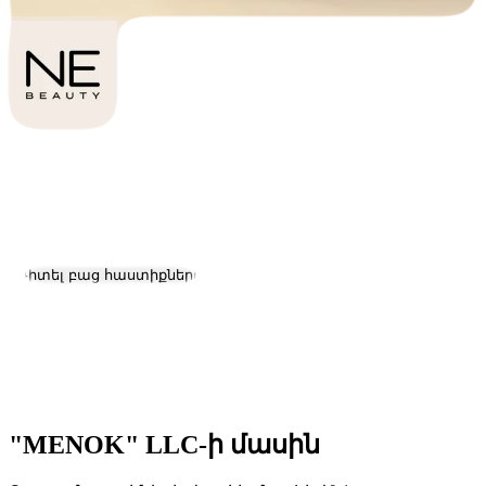
"MENOK" LLC
Աշխատանք և կարիերա
Այցելել կայք
Դիտել բաց հաստիքները
Գտնվելու վայրը:
Abovyan
Չափ:
11-50
Հիմնադրման ամսաթիվ:
2006
"MENOK" LLC-ի մասին