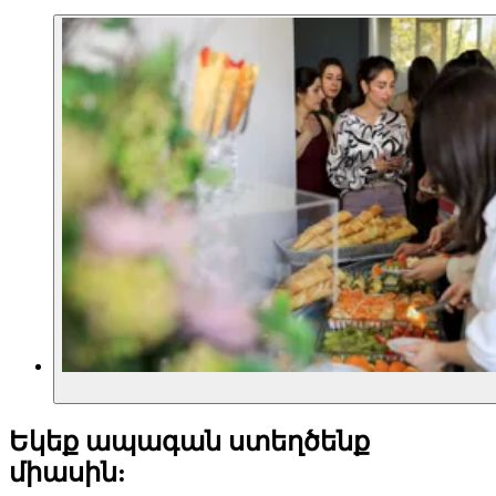
Եկեք ապագան ստեղծենք
միասին: