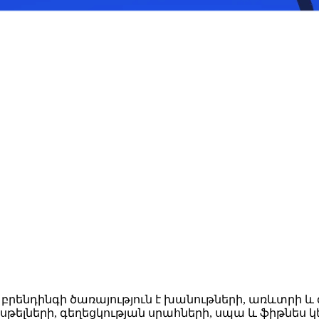
րենդինգի ծառայություն է խանութների, առևտրի և 
ոսթելների, գեղեցկության սրահների, սպա և ֆիթնես