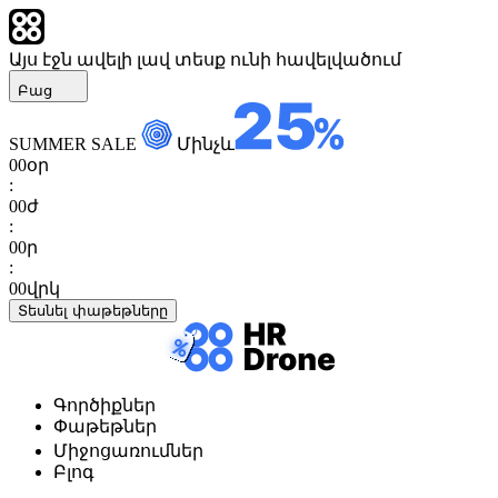
Այս էջն ավելի լավ տեսք ունի հավելվածում
Բաց
SUMMER SALE
Մինչև
00
օր
:
00
ժ
:
00
ր
:
00
վրկ
Տեսնել փաթեթները
Գործիքներ
Փաթեթներ
Միջոցառումներ
Բլոգ