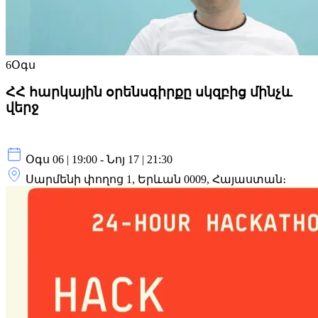
6
Օգս
ՀՀ հարկային օրենսգիրքը սկզբից մինչև
վերջ
Օգս 06 | 19:00 - Նոյ 17 | 21:30
Սարմենի փողոց 1, Երևան 0009, Հայաստան։