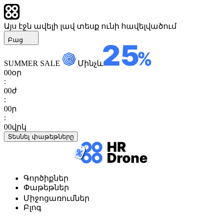
Այս էջն ավելի լավ տեսք ունի հավելվածում
Բաց
SUMMER SALE
Մինչև
00
օր
:
00
ժ
:
00
ր
:
00
վրկ
Տեսնել փաթեթները
Գործիքներ
Փաթեթներ
Միջոցառումներ
Բլոգ