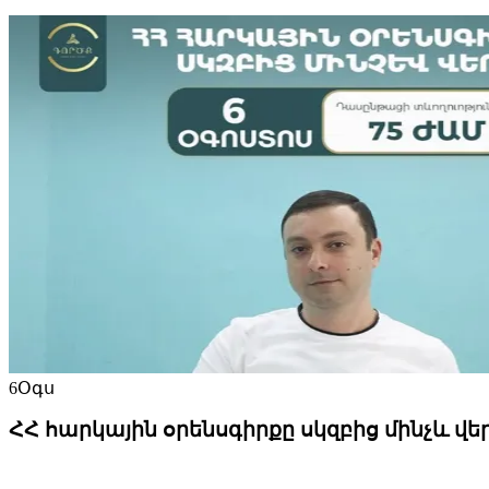
6
Օգս
ՀՀ հարկային օրենսգիրքը սկզբից մինչև վե