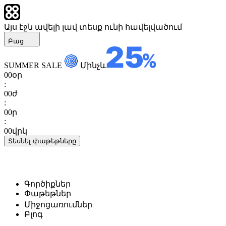
Այս էջն ավելի լավ տեսք ունի հավելվածում
Բաց
SUMMER SALE
Մինչև
00
օր
:
00
ժ
:
00
ր
:
00
վրկ
Տեսնել փաթեթները
Գործիքներ
Փաթեթներ
Միջոցառումներ
Բլոգ