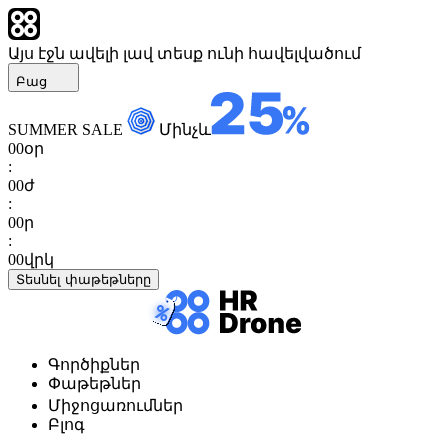
Այս էջն ավելի լավ տեսք ունի հավելվածում
Բաց
SUMMER SALE
Մինչև
00
օր
:
00
ժ
:
00
ր
:
00
վրկ
Տեսնել փաթեթները
Գործիքներ
Փաթեթներ
Միջոցառումներ
Բլոգ