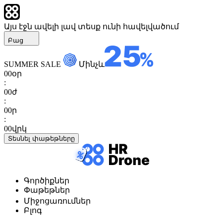
Այս էջն ավելի լավ տեսք ունի հավելվածում
Բաց
SUMMER SALE
Մինչև
00
օր
:
00
ժ
:
00
ր
:
00
վրկ
Տեսնել փաթեթները
Գործիքներ
Փաթեթներ
Միջոցառումներ
Բլոգ