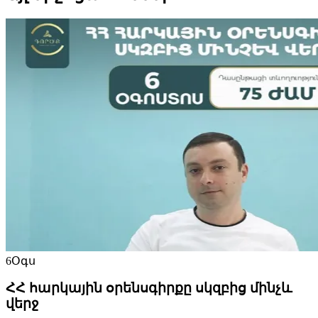
6
Օգս
ՀՀ հարկային օրենսգիրքը սկզբից մինչև
վերջ