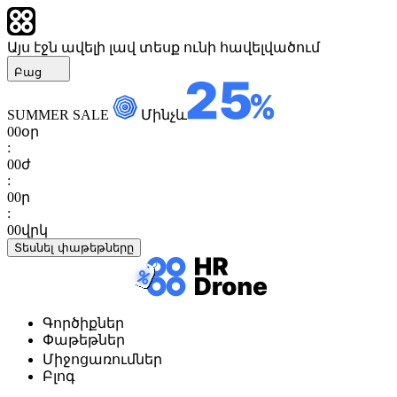
Այս էջն ավելի լավ տեսք ունի հավելվածում
Բաց
SUMMER SALE
Մինչև
00
օր
:
00
ժ
:
00
ր
:
00
վրկ
Տեսնել փաթեթները
Գործիքներ
Փաթեթներ
Միջոցառումներ
Բլոգ