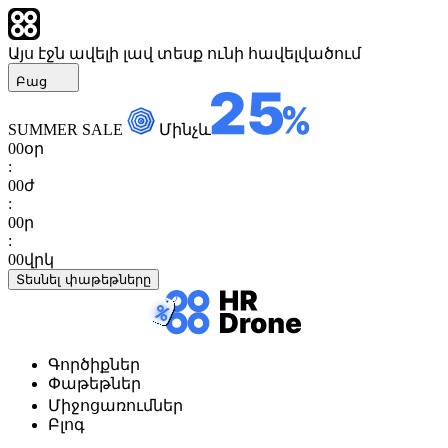
Այս էջն ավելի լավ տեսք ունի հավելվածում
Բաց
SUMMER SALE
Մինչև
00
օր
:
00
ժ
:
00
ր
:
00
վրկ
Տեսնել փաթեթները
Գործիքներ
Փաթեթներ
Միջոցառումներ
Բլոգ