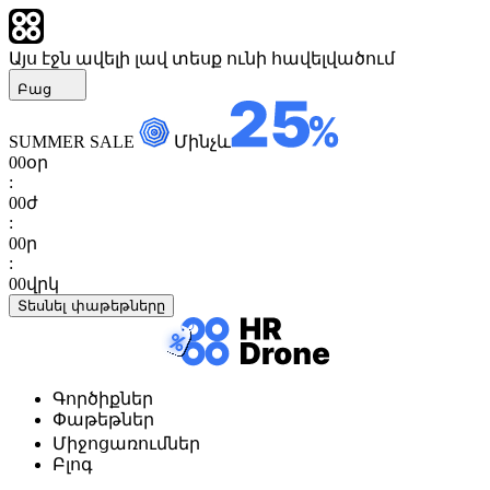
Այս էջն ավելի լավ տեսք ունի հավելվածում
Բաց
SUMMER SALE
Մինչև
00
օր
:
00
ժ
:
00
ր
:
00
վրկ
Տեսնել փաթեթները
Գործիքներ
Փաթեթներ
Միջոցառումներ
Բլոգ