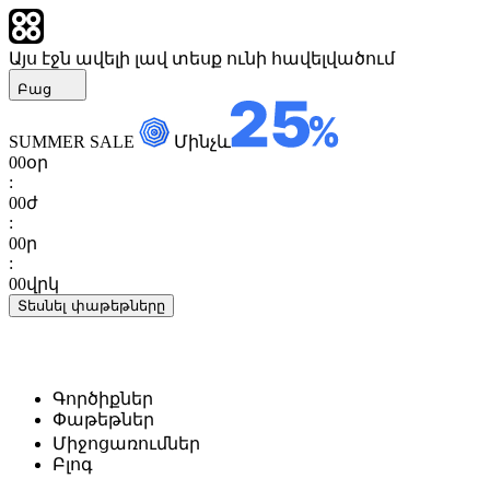
Այս էջն ավելի լավ տեսք ունի հավելվածում
Բաց
SUMMER SALE
Մինչև
00
օր
:
00
ժ
:
00
ր
:
00
վրկ
Տեսնել փաթեթները
Գործիքներ
Փաթեթներ
Միջոցառումներ
Բլոգ