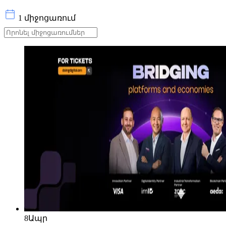
1 միջոցառում
8
Ապր