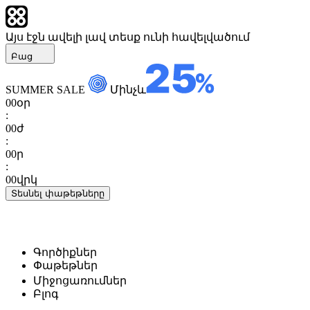
Այս էջն ավելի լավ տեսք ունի հավելվածում
Բաց
SUMMER SALE
Մինչև
00
օր
:
00
ժ
:
00
ր
:
00
վրկ
Տեսնել փաթեթները
Գործիքներ
Փաթեթներ
Միջոցառումներ
Բլոգ