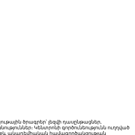
ւթային ծրագրեր՝ լեզվի դասընթացներ,
ւթյուններ։ Կենտրոնի գործունեությունն ուղղված
միջև ակադեմիական համագործակցության