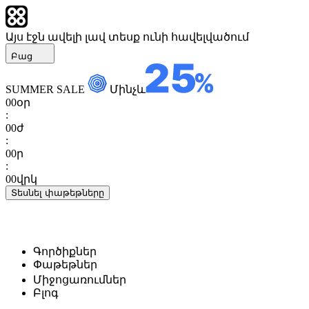
Այս էջն ավելի լավ տեսք ունի հավելվածում
Բաց
SUMMER SALE
Մինչև
00
օր
:
00
ժ
:
00
ր
:
00
վրկ
Տեսնել փաթեթները
Գործիքներ
Փաթեթներ
Միջոցառումներ
Բլոգ