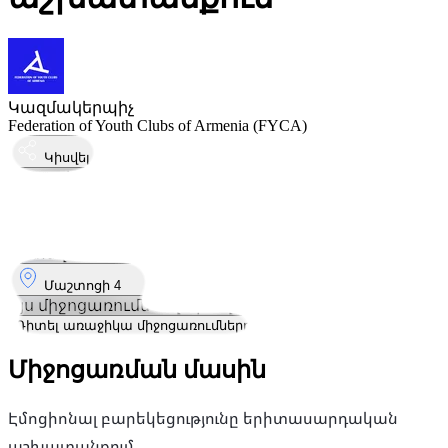
Կազմակերպիչ
Federation of Youth Clubs of Armenia (FYCA)
Կիսվել
Կայացել է
11
Դեկ
Հինգշաբթի
11 դեկտեմբեր 2025 · 18:30
Որտեղ
Մաշտոցի 4
Այս միջոցառումն ավարտվել է
Դիտել առաջիկա միջոցառումները
Միջոցառման մասին
Էմոցիոնալ բարեկեցությունը երիտասարդական
աշխատանքում