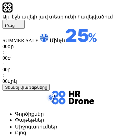
Այս էջն ավելի լավ տեսք ունի հավելվածում
Բաց
SUMMER SALE
Մինչև
00
օր
:
00
ժ
:
00
ր
:
00
վրկ
Տեսնել փաթեթները
Գործիքներ
Փաթեթներ
Միջոցառումներ
Բլոգ