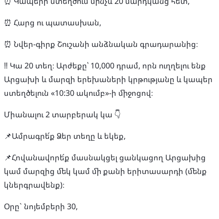
⏰ Կապերի ստեղծում մինչև 20 մարդկանց հետ,
⏰ Հարց ու պատասխան,
⏰ Նվեր-գիրք Շուշանի անձնական գրադարանից։
‼️ Կա 20 տեղ։ Արժեքը՝ 10,000 դրամ, որն ուղղելու ենք
Արցախի և մարզի երեխաների կրթությանը և կապեր
ստեղծելուն «10:30 ակումբ»-ի միջոցով։
Միանալու 2 տարբերակ կա 👇
📌Ամրագրե՜ք Ձեր տեղը և եկեք,
📌Հովանավորե՜ք մասնակցել ցանկացող Արցախից
կամ մարզից մեկ կամ մի քանի երիտասարդի (մենք
կներգրավենք)։
Օրը` նոյեմբերի 30,