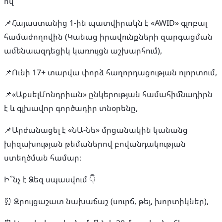
ով՝
📌Հայաստանից 1-ին պատվիրակն է «AWID» գլոբալ
համաժողովին (Կանաց իրավունքների զարգացման
ամենաազդեցիկ կառույցն աշխարհում),
📌Ունի 17+ տարվա փորձ հաղորդացության ոլորտում,
📌«ԱքսելՄոնդրիան» ընկերության համահիմնադիրն
է և գլխավոր գործադիր տնօրենը,
📌Արժանացել է «ՆԱ-Նե» մրցանակին կանանց
խիզախության թեմաներով բովանդակության
ստեղծման համար։
Ի՞նչ է Ձեզ սպասվում 👇
⏰ Զրույցաշատ նախաճաշ (սուրճ, թեյ, խորտիկներ),