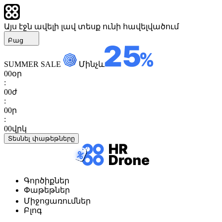
Այս էջն ավելի լավ տեսք ունի հավելվածում
Բաց
SUMMER SALE
Մինչև
00
օր
:
00
ժ
:
00
ր
:
00
վրկ
Տեսնել փաթեթները
Գործիքներ
Փաթեթներ
Միջոցառումներ
Բլոգ