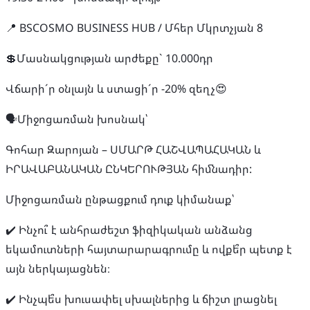
📍 BSCOSMO BUSINESS HUB / Մհեր Մկրտչյան 8
💲Մասնակցության արժեքը` 10.000դր
Վճարի´ր օնլայն և ստացի´ր -20% զեղչ😍
🗣️Միջոցառման խոսնակ՝
Գոհար Զարոյան – ՍՄԱՐԹ ՀԱՇՎԱՊԱՀԱԿԱՆ և
ԻՐԱՎԱԲԱՆԱԿԱՆ ԸՆԿԵՐՈՒԹՅԱՆ հիմնադիր:
Միջոցառման ընթացքում դուք կիմանաք՝
✔️ Ինչու՞ է անհրաժեշտ ֆիզիկական անձանց
եկամուտների հայտարարագրումը և ովքե՞ր պետք է
այն ներկայացնեն։
✔️ Ինչպե՞ս խուսափել սխալներից և ճիշտ լրացնել