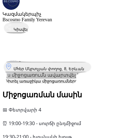
Կազմակերպիչ
Bscosmo Family Yerevan
Կիսվել
Կայացել է
4
Փետ
Երեքշաբթի
4 փետրվար 2025 · 19:00 – 21:00
Որտեղ
Մհեր Մկրտչյան փողոց, 8, Երևան
Այս միջոցառումն ավարտվել է
Դիտել առաջիկա միջոցառումները
Միջոցառման մասին
📅 Փետրվարի 4
⏰ 19:00-19:30 - սուրճի ընդմիջում
19:30-21:00 - խոսնակի ելույթ