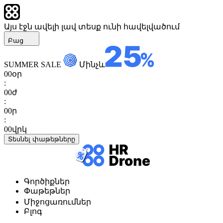
Այս էջն ավելի լավ տեսք ունի հավելվածում
Բաց
SUMMER SALE
Մինչև
00
օր
:
00
ժ
:
00
ր
:
00
վրկ
Տեսնել փաթեթները
Գործիքներ
Փաթեթներ
Միջոցառումներ
Բլոգ