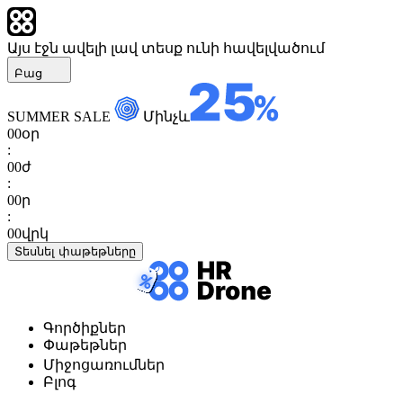
Այս էջն ավելի լավ տեսք ունի հավելվածում
Բաց
SUMMER SALE
Մինչև
00
օր
:
00
ժ
:
00
ր
:
00
վրկ
Տեսնել փաթեթները
Գործիքներ
Փաթեթներ
Միջոցառումներ
Բլոգ