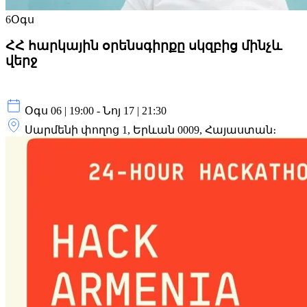
6
Օգս
ՀՀ հարկային օրենսգիրքը սկզբից մինչև
վերջ
Օգս 06 | 19:00 - Նոյ 17 | 21:30
Սարմենի փողոց 1, Երևան 0009, Հայաստան։