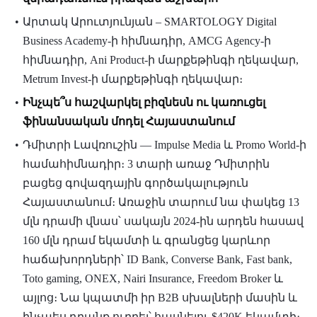
Արտակ Արուտյունյան – SMARTOLOGY Digital
Business Academy-ի հիմնադիր, AMCG Agency-ի
հիմնադիր, Ani Product-ի մարքեթինգի ղեկավար,
Metrum Invest-ի մարքեթինգի ղեկավար։
Ինչպե՞ս հաշվարկել բիզնեսն ու կառուցել
ֆինանսական մոդել Հայաստանում
Դմիտրի Լավռուշին — Impulse Media և Promo World-ի
համահիմնադիր։ 3 տարի առաջ Դմիտրին
բացեց գովազդային գործակալություն
Հայաստանում։ Առաջին տարում նա փակեց 13
մլն դրամի վնաս՝ սակայն 2024-ին արդեն հասավ
160 մլն դրամ եկամտի և գրանցեց կարևոր
հաճախորդների՝ ID Bank, Converse Bank, Fast bank,
Toto gaming, ONEX, Nairi Insurance, Freedom Broker և
այլոց։ Նա կպատմի իր B2B սխալների մասին և
ինչպես դրանք ուղղել՝ հասնելու $420K եկամտի։