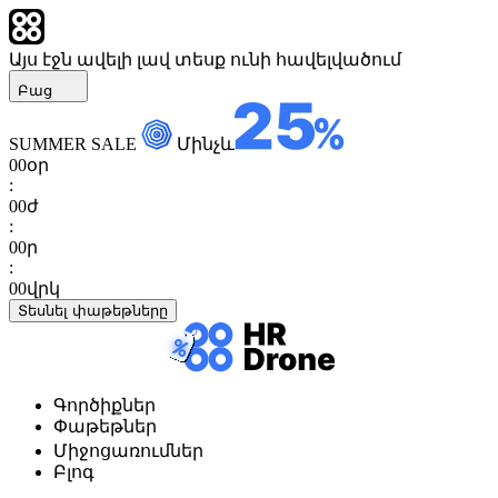
Այս էջն ավելի լավ տեսք ունի հավելվածում
Բաց
SUMMER SALE
Մինչև
00
օր
:
00
ժ
:
00
ր
:
00
վրկ
Տեսնել փաթեթները
Գործիքներ
Փաթեթներ
Միջոցառումներ
Բլոգ