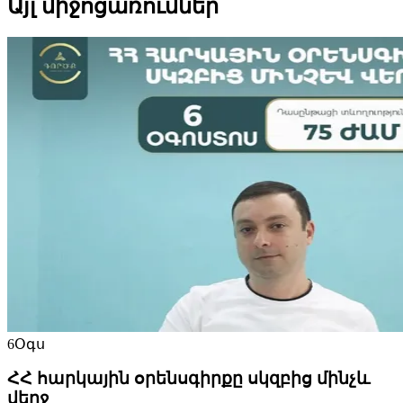
Այլ միջոցառումներ
6
Օգս
ՀՀ հարկային օրենսգիրքը սկզբից մինչև
վերջ